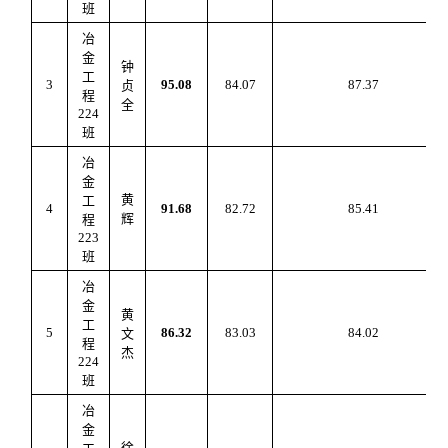
班
冶
金
钟
工
3
95.08
84.0
7
87.3
7
贞
程
全
224
班
冶
金
黄
工
4
91.68
82.7
2
85.4
1
辉
程
223
班
冶
金
黄
工
5
86.32
83.03
84.0
2
文
程
杰
224
班
冶
金
徐