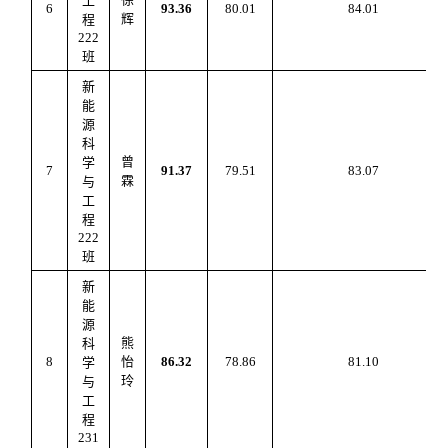
工
6
93.36
80.0
1
84.01
辉
程
222
班
新
能
源
科
曾
学
7
91.37
79.5
1
83.0
7
霖
与
工
程
222
班
新
能
源
熊
科
8
怡
86.32
78.8
6
81.
10
学
玲
与
工
程
231