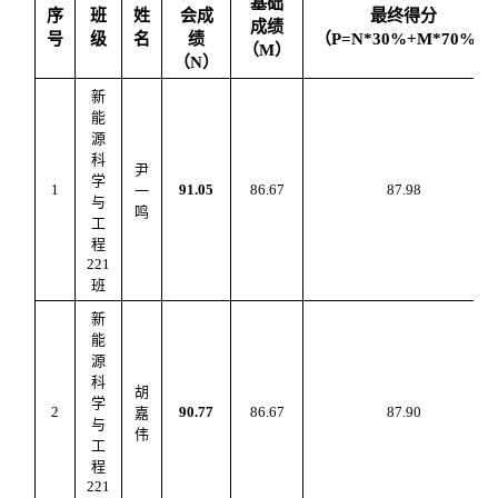
基础
序
班
姓
会成
最终得分
成绩
号
级
名
绩
（
P=N*
3
0%+M*
7
0%）
（
M）
（
N）
新
能
源
科
尹
学
1
91.05
86.6
7
87.98
一
与
鸣
工
程
221
班
新
能
源
科
胡
学
2
90.77
86.6
7
87.
90
嘉
与
伟
工
程
221