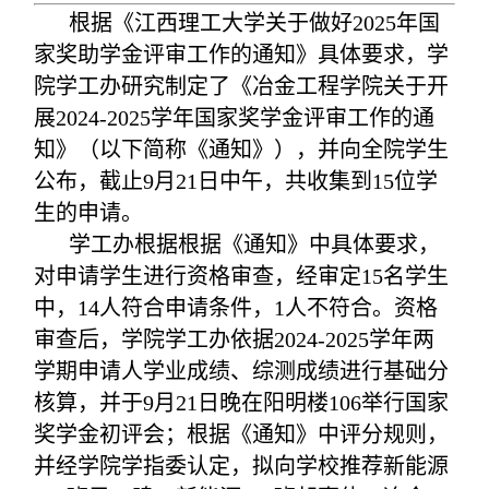
根据
《江西理工大学关于做好202
5
年国
家奖助学金评审工作的通知》
具体要求
，
学
院学工
办研究制定了
《冶金工程学院关于开
展202
4
-202
5
学年国家奖学金评审工作的通
知》（以下简称《通知》）
，
并向全院学生
公布，
截止
9月21日中午
，共收集到15位学
生的申请。
学工办根据根据
《通知》
中具体要求，
对申请学生进行资格审查，经审定
15名学生
中，14人符合申请条件，1人不符合。资格
审查后，学院学工办依据2024-2025学年两
学期申请人学业成绩、综测成绩进行基础分
核算，并于9月21日晚在阳明楼106举行国家
奖学金初评会；
根据《通知》中评分规则，
并经
学院
学指委认定，拟
向学校
推荐
新能源